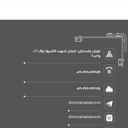
تهران، پاسداران، خیابان شهید کاشیها، پلاک 10،
واحد4
٢٢٨٨٤٤٥٩-۰۲۱
٢٢٨٧٤٦٧٥-۰۲۱
@hoonamabzarnovin
@hoonamabzarnovin